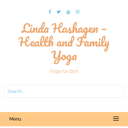
Linda Hashagen –
Health and Family
Yoga
Yoga für Dich
Menu