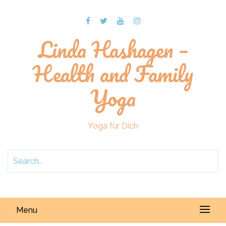
Linda Hashagen –
Health and Family
Yoga
Yoga für Dich
Menu